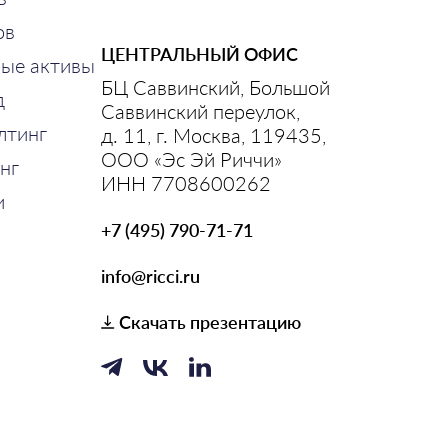
ов
ЦЕНТРАЛЬНЫЙ ОФИС
ные активы
БЦ Саввинский, Большой
д
Саввинский переулок,
лтинг
д. 11, г. Москва, 119435,
ООО «Эс Эй Риччи»
нг
ИНН 7708600262
и
+7 (495) 790-71-71
info@ricci.ru
Скачать презентацию