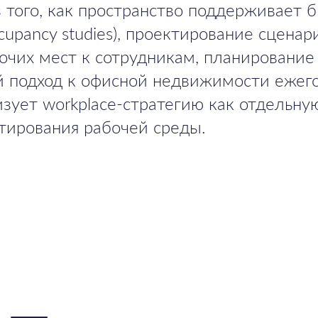
з того, как пространство поддерживает 
upancy studies), проектирование сцена
очих мест к сотрудникам, планирование
й подход к офисной недвижимости ежег
изует workplace-стратегию как отдельну
тирования рабочей среды.