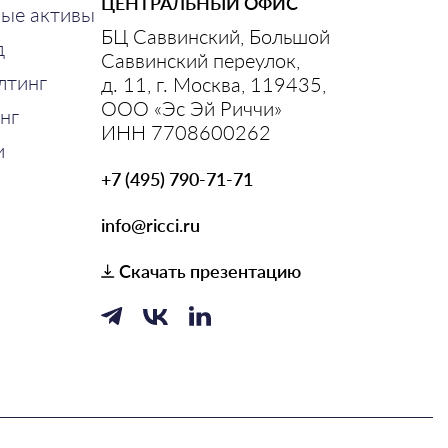
ЦЕНТРАЛЬНЫЙ ОФИС
ные активы
БЦ Саввинский, Большой
д
Саввинский переулок,
лтинг
д. 11, г. Москва, 119435,
ООО «Эс Эй Риччи»
нг
ИНН 7708600262
и
+7 (495) 790-71-71
info@ricci.ru
Скачать презентацию